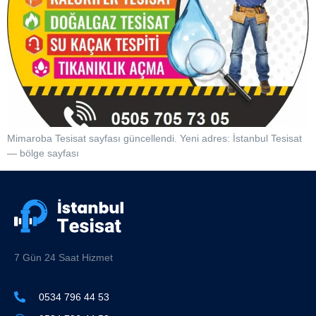
Mimaroba Tesisat sayfası güncellendi. Yeni adres: İstanbul Tesisat
— bölge sayfası
7 Gün 24 Saat Hizmet
0534 796 44 53