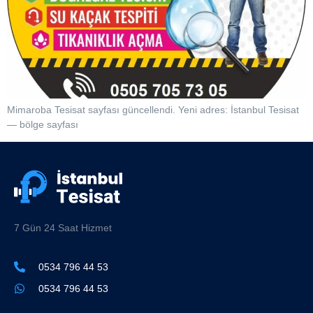
Mimaroba Tesisat sayfası güncellendi. Yeni adres: İstanbul Tesisat
— bölge sayfası
7 Gün 24 Saat Hizmet
0534 796 44 53
0534 796 44 53